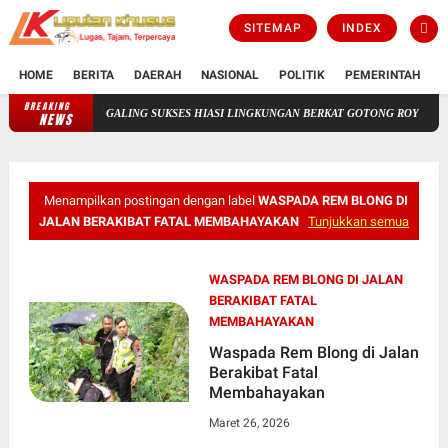
SITEMAP
INDEX
HOME
BERITA
DAERAH
NASIONAL
POLITIK
PEMERINTAH
K
BREAKING
PANITIA HUT RI KE-81 RT 3/RW 3 KELURAHAN BATU GALING 
NEWS
Menampilkan postingan dengan label
WASPADA REM BLONG DI
JALAN BERAKIBAT FATAL MEMBAHAYAKAN
Tunjukkan semua
WASPADA REM BLONG DI JALAN
BERAKIBAT FATAL
MEMBAHAYAKAN
Waspada Rem Blong di Jalan
Berakibat Fatal
Membahayakan
Maret 26, 2026