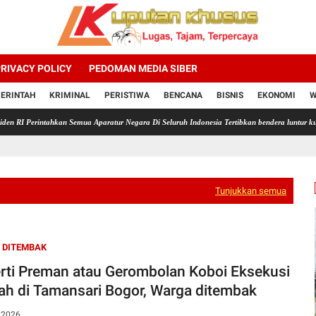
RIVACY POLICY
PEDOMAN MEDIA SIBER
ERINTAH
KRIMINAL
PERISTIWA
BENCANA
BISNIS
EKONOMI
W
tahkan Semua Aparatur Negara Di Seluruh Indonesia Tertibkan bendera luntur kusam dan Pas
Tunjukkan semua
 DITEMBAK
rti Preman atau Gerombolan Koboi Eksekusi
h di Tamansari Bogor, Warga ditembak
, 2026