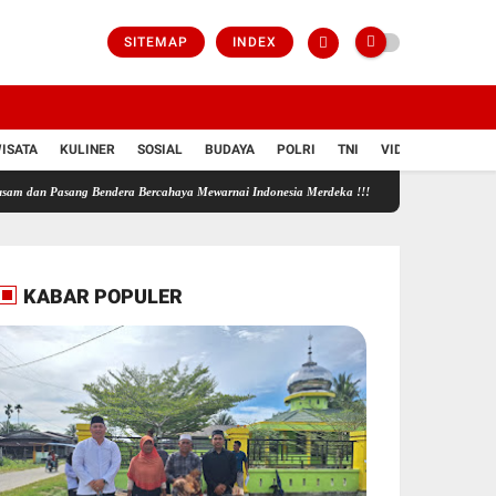
SITEMAP
INDEX
ISATA
KULINER
SOSIAL
BUDAYA
POLRI
TNI
VIDIO
ang Bendera Bercahaya Mewarnai Indonesia Merdeka !!!
PANITIA HUT RI KE-81 RT 3
KABAR POPULER