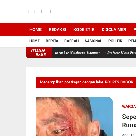
HOME
REDAKSI
KODE ETIK
DISCLAIMER
P
HOME
BERITA
DAERAH
NASIONAL
POLITIK
PEM
BREAKING
h Merampas Hak Keluarga Ambar Witjaksono Sutarman
Profesor Minta Presiden RI Perin
NEWS
Menampilkan postingan dengan label
POLRES BOGOR
WARGA
Sepe
Ruma
April 14