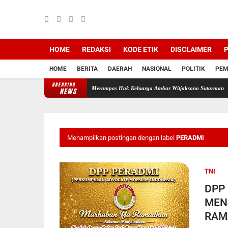
HOME
REDAKSI
KODE ETIK
DISCLAIMER
P
HOME
BERITA
DAERAH
NASIONAL
POLITIK
PEM
BREAKING
i Backing Mafia Tanah Merampas Hak Keluarga Ambar Witjaksono Sutarman
Profesor Mi
NEWS
Menampilkan postingan dengan label
PERADMI
TNI
DPP
MEN
RAMA