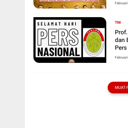
Februari
TNI
Prof
dan 
Pers
Februari
MUAT 