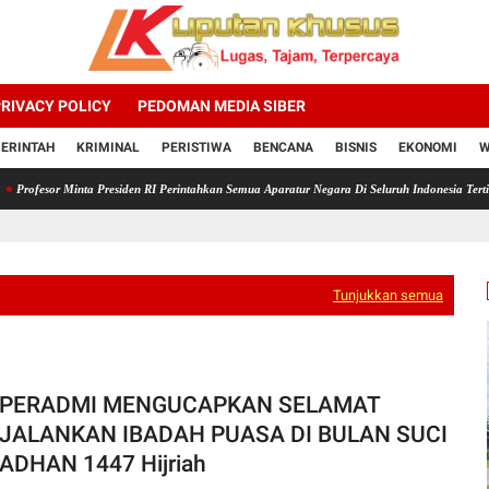
RIVACY POLICY
PEDOMAN MEDIA SIBER
ERINTAH
KRIMINAL
PERISTIWA
BENCANA
BISNIS
EKONOMI
W
nta Presiden RI Perintahkan Semua Aparatur Negara Di Seluruh Indonesia Tertibkan bendera
Tunjukkan semua
 PERADMI MENGUCAPKAN SELAMAT
JALANKAN IBADAH PUASA DI BULAN SUCI
DHAN 1447 Hijriah