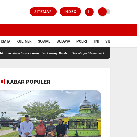
SITEMAP
INDEX
ISATA
KULINER
SOSIAL
BUDAYA
POLRI
TNI
VIDIO
 luntur kusam dan Pasang Bendera Bercahaya Mewarnai Indonesia Merdeka !!!
PANITIA 
KABAR POPULER